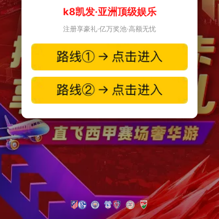
k8凯发·亚洲顶级娱乐
注册享豪礼·亿万奖池·高额无忧